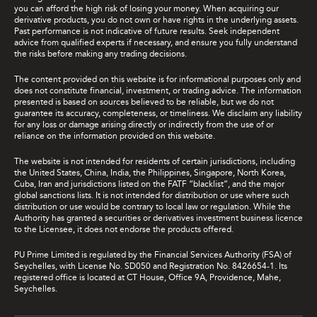
you can afford the high risk of losing your money. When acquiring our
derivative products, you do not own or have rights in the underlying assets.
Past performance is not indicative of future results. Seek independent
advice from qualified experts if necessary, and ensure you fully understand
the risks before making any trading decisions.
The content provided on this website is for informational purposes only and
does not constitute financial, investment, or trading advice. The information
presented is based on sources believed to be reliable, but we do not
guarantee its accuracy, completeness, or timeliness. We disclaim any liability
for any loss or damage arising directly or indirectly from the use of or
reliance on the information provided on this website.
The website is not intended for residents of certain jurisdictions, including
the United States, China, India, the Philippines, Singapore, North Korea,
Cuba, Iran and jurisdictions listed on the FATF “blacklist”, and the major
global sanctions lists. It is not intended for distribution or use where such
distribution or use would be contrary to local law or regulation. While the
Authority has granted a securities or derivatives investment business licence
to the Licensee, it does not endorse the products offered.
PU Prime Limited is regulated by the Financial Services Authority (FSA) of
Seychelles, with License No. SD050 and Registration No. 8426654-1. Its
registered office is located at CT House, Office 9A, Providence, Mahe,
Seychelles.