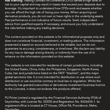
Risk Warning:
Trading Contract for Difference (CFD) carries a high level of
risk to your capital and may result in losses that exceed your deposits due to
leverage. It's important to understand how CFDs work and assess whether
you can afford the high risk of losing your money. When acquiring our
derivative products, you do not own or have rights in the underlying assets.
Past performance is not indicative of future results. Seek independent
advice from qualified experts if necessary, and ensure you fully understand
the risks before making any trading decisions.
The content provided on this website is for informational purposes only and
does not constitute financial, investment, or trading advice. The information
presented is based on sources believed to be reliable, but we do not
guarantee its accuracy, completeness, or timeliness. We disclaim any liability
for any loss or damage arising directly or indirectly from the use of or
reliance on the information provided on this website.
The website is not intended for residents of certain jurisdictions, including
the United States, China, India, the Philippines, Singapore, North Korea,
Cuba, Iran and jurisdictions listed on the FATF “blacklist”, and the major
global sanctions lists. It is not intended for distribution or use where such
distribution or use would be contrary to local law or regulation. While the
Authority has granted a securities or derivatives investment business licence
to the Licensee, it does not endorse the products offered.
PU Prime Limited is regulated by the Financial Services Authority (FSA) of
Seychelles, with License No. SD050 and Registration No. 8426654-1. Its
registered office is located at CT House, Office 9A, Providence, Mahe,
Seychelles.